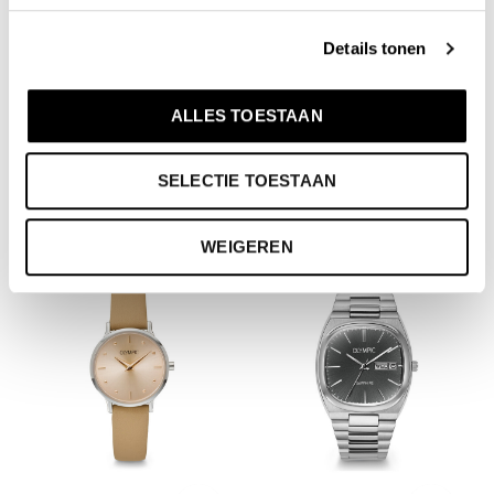
Details tonen
Olympic
Olympic
ALLES TOESTAAN
Senne - OL75HSS009
Lina - OL82DDL002B
€80,00
€90,00
Incl. btw
Incl. btw
SELECTIE TOESTAAN
WEIGEREN