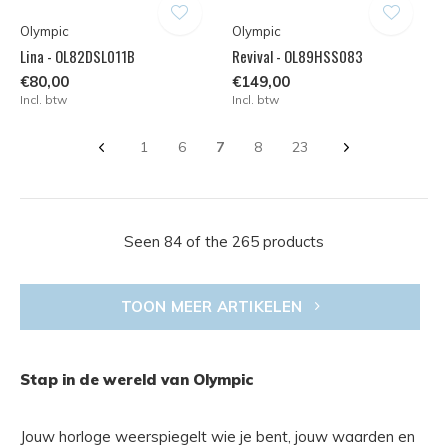
Olympic
Olympic
Lina - OL82DSL011B
Revival - OL89HSS083
€80,00
€149,00
Incl. btw
Incl. btw
1
6
7
8
23
Seen 84 of the 265 products
TOON MEER ARTIKELEN
Stap in de wereld van Olympic
Jouw horloge weerspiegelt wie je bent, jouw waarden en