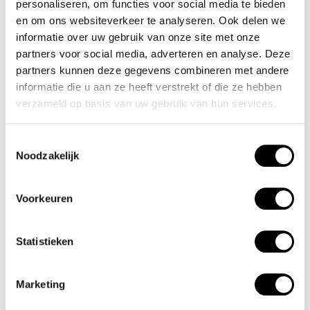
personaliseren, om functies voor social media te bieden
en om ons websiteverkeer te analyseren. Ook delen we
informatie over uw gebruik van onze site met onze
partners voor social media, adverteren en analyse. Deze
partners kunnen deze gegevens combineren met andere
informatie die u aan ze heeft verstrekt of die ze hebben
verzameld op basis van uw gebruik van hun services.
Olympic
Olympic
Charlie - OL26DSS143
Wout - OL90HSS006
€49,95
€100,00
Toestemmingsselectie
Incl. btw
Incl. btw
Noodzakelijk
Voorkeuren
Statistieken
Marketing