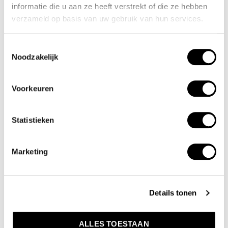
informatie die u aan ze heeft verstrekt of die ze hebben
verzameld op basis van uw gebruik van hun services.
Toestemmingsselectie
Noodzakelijk
Voorkeuren
Anadolu
Statistieken
1
St. Andriesstraat 10 a
ROTTERDAM
,
3073 JT
Marketing
Anijss Juweliers
2
Details tonen
Marktplein 50
HOOFDDORP
,
2132 DB
ALLES TOESTAAN