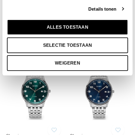
Details tonen
Olympic
Olympic
Daily - OL90HDS001B
Daily - OL90HDD001
ALLES TOESTAAN
€149,00
€159,00
Incl. btw
Incl. btw
SELECTIE TOESTAAN
WEIGEREN