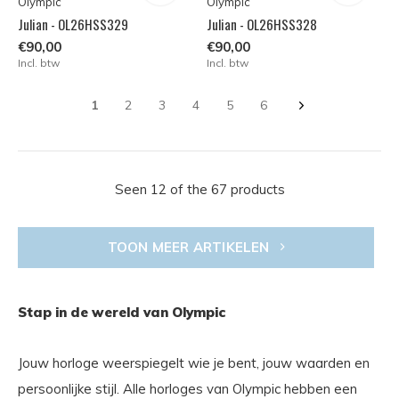
Olympic
Olympic
Julian - OL26HSS329
Julian - OL26HSS328
€90,00
€90,00
Incl. btw
Incl. btw
1
2
3
4
5
6
Seen 12 of the 67 products
TOON MEER ARTIKELEN
Stap in de wereld van Olympic
Jouw horloge weerspiegelt wie je bent, jouw waarden en
persoonlijke stijl. Alle horloges van Olympic hebben een