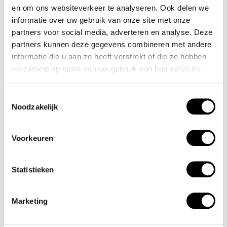
en om ons websiteverkeer te analyseren. Ook delen we
informatie over uw gebruik van onze site met onze
partners voor social media, adverteren en analyse. Deze
partners kunnen deze gegevens combineren met andere
informatie die u aan ze heeft verstrekt of die ze hebben
Olympic
Olympic
verzameld op basis van uw gebruik van hun services.
Daily - OL90HSL001
Daily - OL90HSS003
€129,00
€139,00
Toestemmingsselectie
Incl. btw
Incl. btw
Noodzakelijk
Voorkeuren
Statistieken
Marketing