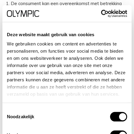
1. De consument kan een overeenkomst met betrekking
tot de aankoop van een product gedurende een
bedenktijd van 14 dagen zonder opgave van redenen
ontbinden. De ondernemer mag de consument vragen
Deze website maakt gebruik van cookies
naar de reden van herroeping, maar deze niet tot opgave
We gebruiken cookies om content en advertenties te
van zijn reden(en) verplichten.
personaliseren, om functies voor social media te bieden
2. De in lid 1 genoemde bedenktijd gaat in op de dag
en om ons websiteverkeer te analyseren. Ook delen we
nadat de consument, of een vooraf door de consument
informatie over uw gebruik van onze site met onze
aangewezen derde, die niet de vervoerder is, het product
partners voor social media, adverteren en analyse. Deze
partners kunnen deze gegevens combineren met andere
heeft ontvangen, of:
informatie die u aan ze heeft verstrekt of die ze hebben
• als de consument in eenzelfde bestelling meerdere
verzameld op basis van uw gebruik van hun services.
producten heeft besteld: de dag waarop de consument, of
een door hem aangewezen derde, het laatste product
Toestemmingsselectie
heeft ontvangen. De ondernemer mag, mits hij de
Noodzakelijk
consument hier voorafgaand aan het bestelproces op
duidelijke wijze over heeft geïnformeerd, een bestelling