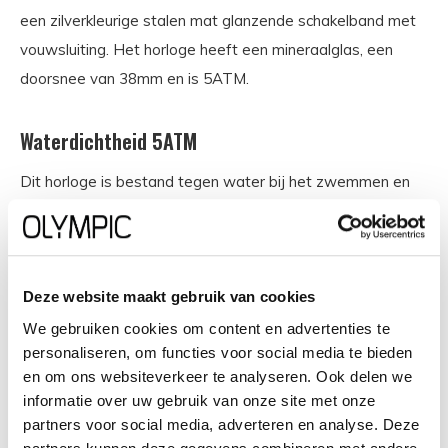
een zilverkleurige stalen mat glanzende schakelband met
vouwsluiting. Het horloge heeft een mineraalglas, een
doorsnee van 38mm en is 5ATM.
Waterdichtheid 5ATM
Dit horloge is bestand tegen water bij het zwemmen en
douchen. Dit horloge is niet bestand tegen (grote)
waterdruk dus je kunt er niet mee duiken.
Het merk
Deze website maakt gebruik van cookies
We gebruiken cookies om content en advertenties te
Een mooi horloge hoeft niet duur te zijn! Het Nederlandse
personaliseren, om functies voor social media te bieden
horlogemerk Olympic levert stoere chronografen, slimline
en om ons websiteverkeer te analyseren. Ook delen we
series, digitale uurwerken en elegante dameshorloges. De
informatie over uw gebruik van onze site met onze
partners voor social media, adverteren en analyse. Deze
prijs-kwaliteitverhouding staat bij Olympic hoog in het