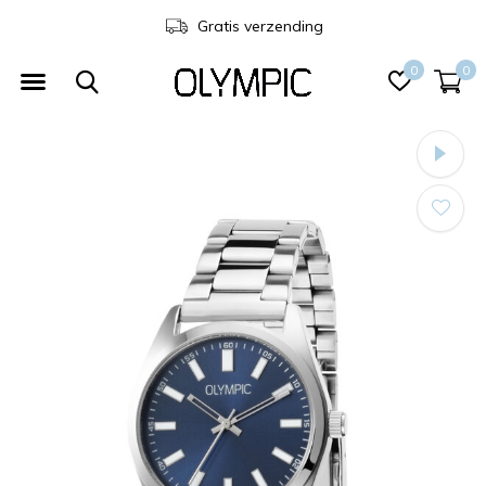
3 jaar garantie
0
0