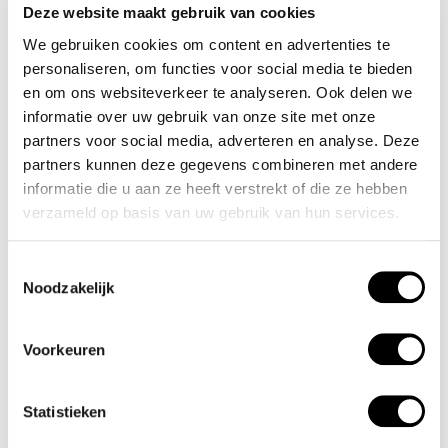
Deze website maakt gebruik van cookies
We gebruiken cookies om content en advertenties te
Olympic
Olympic
personaliseren, om functies voor social media te bieden
Novi - OL75HSS007
Senne - OL75HSS010
en om ons websiteverkeer te analyseren. Ook delen we
€80,00
€80,00
informatie over uw gebruik van onze site met onze
Incl. btw
Incl. btw
partners voor social media, adverteren en analyse. Deze
partners kunnen deze gegevens combineren met andere
informatie die u aan ze heeft verstrekt of die ze hebben
verzameld op basis van uw gebruik van hun services.
Toestemmingsselectie
Noodzakelijk
Voorkeuren
Statistieken
Olympic
Olympic