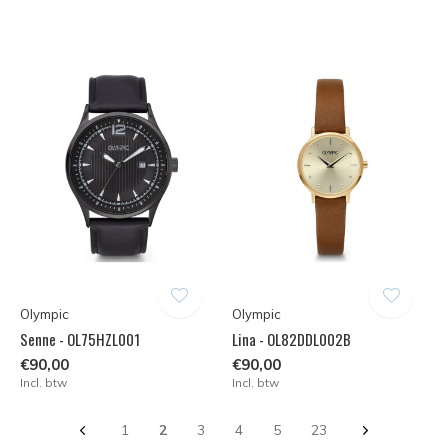
Olympic
Olympic
Senne - OL75HZL001
Lina - OL82DDL002B
€90,00
€90,00
Incl. btw
Incl. btw
1
2
3
4
5
23