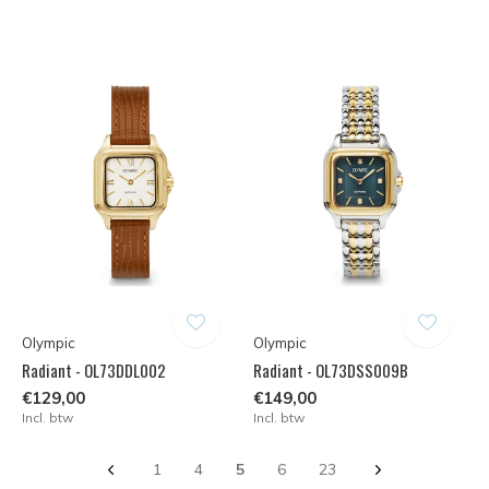
Olympic
Olympic
Radiant - OL73DDL002
Radiant - OL73DSS009B
€129,00
€149,00
Incl. btw
Incl. btw
1
4
5
6
23