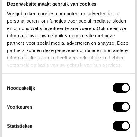
Deze website maakt gebruik van cookies
We gebruiken cookies om content en advertenties te
Olympic
Olympic
personaliseren, om functies voor social media te bieden
Sofia - OL82DDL001B
Sofia - OL82DSL010
en om ons websiteverkeer te analyseren. Ook delen we
€100,00
€90,00
informatie over uw gebruik van onze site met onze
Incl. btw
Incl. btw
partners voor social media, adverteren en analyse. Deze
partners kunnen deze gegevens combineren met andere
informatie die u aan ze heeft verstrekt of die ze hebben
verzameld op basis van uw gebruik van hun services.
Toestemmingsselectie
Noodzakelijk
Voorkeuren
Statistieken
Olympic
Olympic