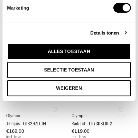
Tempus - OL82HDL006
Tempus - OL82HGL001
Marketing
€169,00
€169,00
Incl. btw
Incl. btw
Details tonen
ALLES TOESTAAN
SELECTIE TOESTAAN
WEIGEREN
Olympic
Olympic
Tempus - OL82HZL004
Radiant - OL73DSL002
€169,00
€119,00
Incl. btw
Incl. btw