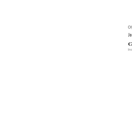
Ol
Jo
€
In