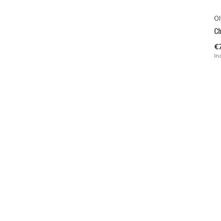
Ol
Ch
€
In