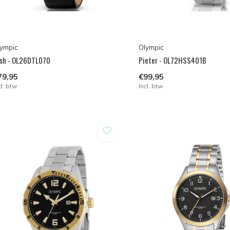
ympic
Olympic
sh - OL26DTL070
Pieter - OL72HSS401B
79,95
€99,95
cl. btw
Incl. btw