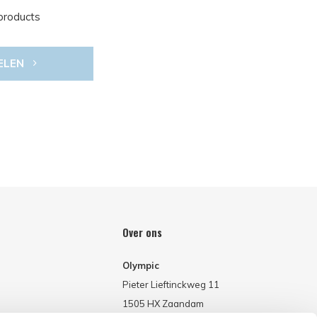
products
ELEN
Over ons
Olympic
Pieter Lieftinckweg 11
1505 HX Zaandam