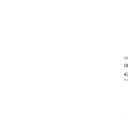
Ol
Ch
€
In