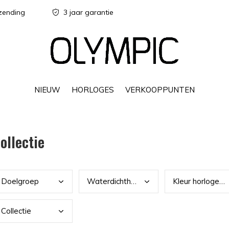
zending
3 jaar garantie
NIEUW
HORLOGES
VERKOOPPUNTEN
ollectie
Doel
groep
Wate
rdichtheid
Kleu
r horlogekast
Coll
ectie