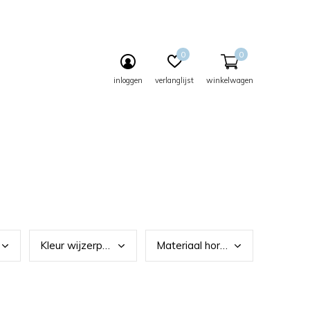
0
0
inloggen
verlanglijst
winkelwagen
Kleu
r wijzerplaat
Mate
riaal horlogeband