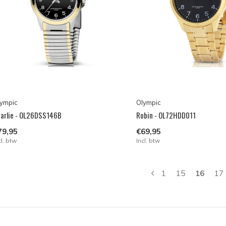
ympic
Olympic
arlie - OL26DSS146B
Robin - OL72HDD011
79,95
€69,95
cl. btw
Incl. btw
1
15
16
17