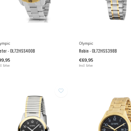
ympic
Olympic
eter - OL72HSS400B
Robin - OL72HSS398B
99,95
€69,95
cl. btw
Incl. btw