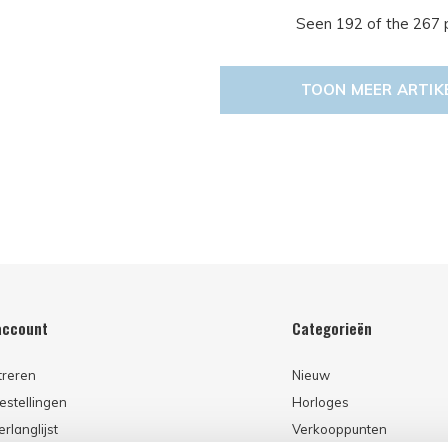
Seen 192 of the 267 
TOON MEER ARTIK
account
Categorieën
treren
Nieuw
estellingen
Horloges
erlanglijst
Verkooppunten