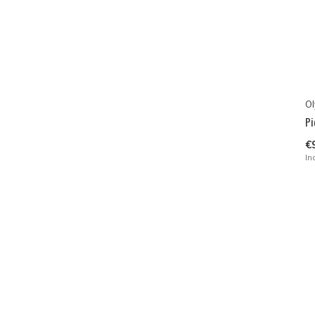
Ol
Pi
€
In