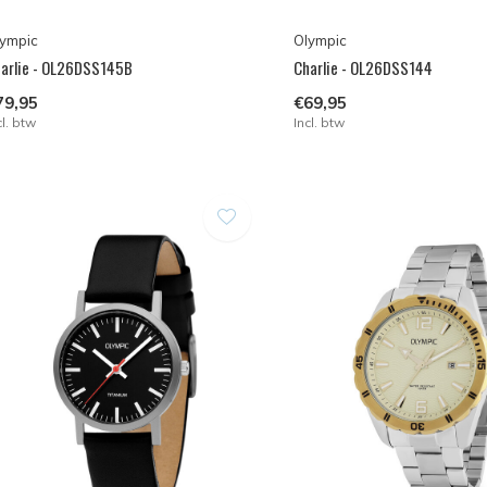
ympic
Olympic
arlie - OL26DSS145B
Charlie - OL26DSS144
79,95
€69,95
cl. btw
Incl. btw