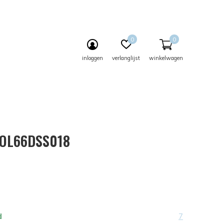
0
0
inloggen
verlanglijst
winkelwagen
 OL66DSS018
d
7