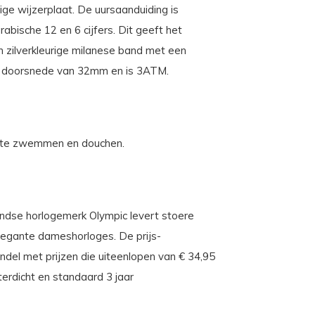
ige wijzerplaat. De uursaanduiding is
rabische 12 en 6 cijfers. Dit geeft het
een zilverkleurige milanese band met een
een doorsnede van 32mm en is 3ATM.
ee te zwemmen en douchen.
landse horlogemerk Olympic levert stoere
 elegante dameshorloges. De prijs-
andel met prijzen die uiteenlopen van € 34,95
rdicht en standaard 3 jaar