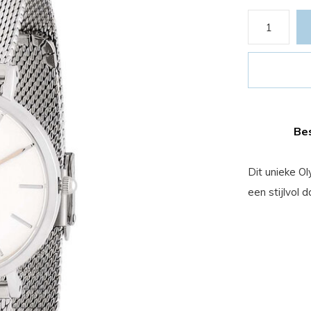
Bes
Dit unieke O
een stijlvol 