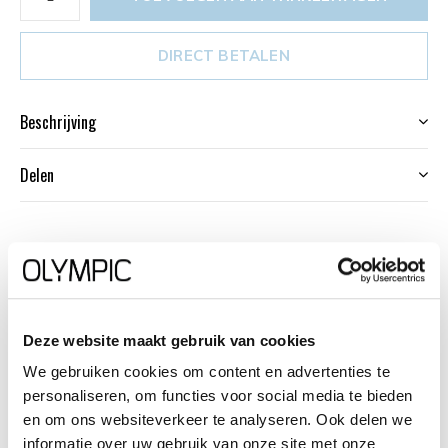
DIRECT BETALEN
Beschrijving
Delen
Productomschrijving
Dit unieke Olympic horloge met artikelnummer:
OL66DSL011 is een stijlvol dameshorloge. De stalen kast
Deze website maakt gebruik van cookies
heeft een gladde bezel en een zilverkleurige wijzerplaat.
We gebruiken cookies om content en advertenties te
personaliseren, om functies voor social media te bieden
De uursaanduiding is verfijnd door de strakke wijzers en
en om ons websiteverkeer te analyseren. Ook delen we
streepjes en de arabische 12 en 6 cijfers. Dit geeft het
informatie over uw gebruik van onze site met onze