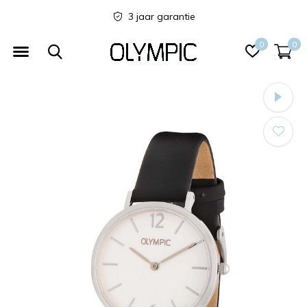
3 jaar garantie
0
0