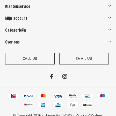
Klantenservice
Mijn account
Categorieën
Over ons
CALL US
EMAIL US
© Copyright
2026
- Theme By
DMWS
x
Plus+
-
RSS-feed