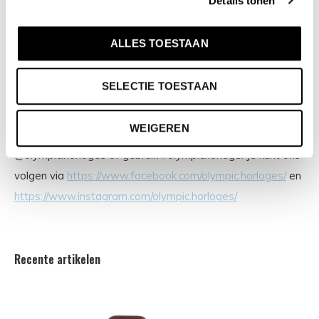
Details tonen
met € 159,00. 100% Nederlands ontwerp, waterdicht en
standaard 3 jaar fabrieksgarantie.
ALLES TOESTAAN
Inspiratie & social media
SELECTIE TOESTAAN
Wil jij je eigen Olympic foto graag terug zien of wil je graag
WEIGEREN
inspiratie opdoen? Bekijk onze social media kanalen! Tag
@olympic.horloges of gebruik #olympichorloge! Je kunt ons
volgen via
https://www.facebook.com/olympic.horloges/
en
https://www.instagram.com/olympic.horloges/
Recente artikelen