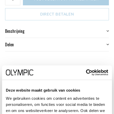
DIRECT BETALEN
Beschrijving
Delen
Productomschrijving
Dit unieke Olympic horloge met artikelnummer:
OL66DDL005 is een stijlvol dameshorloge. De
Deze website maakt gebruik van cookies
goudkleurige stalen kast heeft een gladde bezel en een
We gebruiken cookies om content en advertenties te
witte wijzerplaat. De uursaanduiding is verfijnd door de
personaliseren, om functies voor social media te bieden
strakke wijzers en streepjes en de arabische 12 en 6
en om ons websiteverkeer te analyseren. Ook delen we