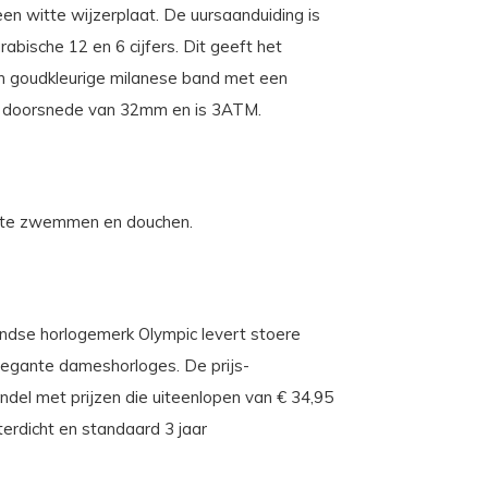
en witte wijzerplaat. De uursaanduiding is
rabische 12 en 6 cijfers. Dit geeft het
 een goudkleurige milanese band met een
een doorsnede van 32mm en is 3ATM.
ee te zwemmen en douchen.
landse horlogemerk Olympic levert stoere
 elegante dameshorloges. De prijs-
andel met prijzen die uiteenlopen van € 34,95
rdicht en standaard 3 jaar