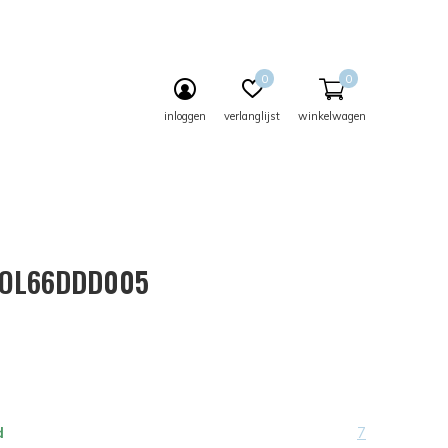
0
0
inloggen
verlanglijst
winkelwagen
- OL66DDD005
d
7