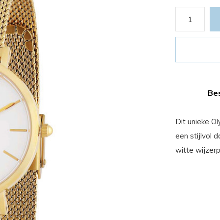
Bes
Dit unieke O
een stijlvol
witte wijzerp