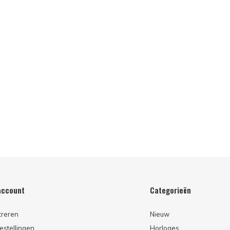
account
Categorieën
treren
Nieuw
estellingen
Horloges