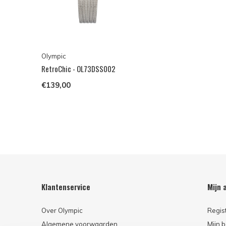
Olympic
RetroChic - OL73DSS002
€139,00
Klantenservice
Mijn 
Over Olympic
Regis
Algemene voorwaarden
Mijn b