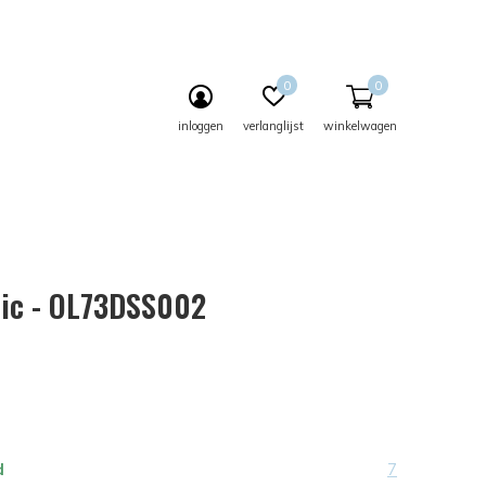
0
0
inloggen
verlanglijst
winkelwagen
ic - OL73DSS002
d
7