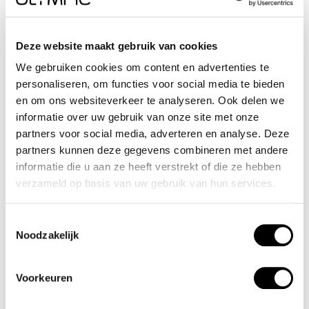
strepen en wijzers. Dit geeft het horloge een sportief
uiterlijk. Aan de stalen kast zit een stalen mat glimmende
Deze website maakt gebruik van cookies
schakelband met een vouwsluiting. Het horloge heeft een
We gebruiken cookies om content en advertenties te
mineraalglas, een doorsnee van 43mm en is 10ATM.
personaliseren, om functies voor social media te bieden
en om ons websiteverkeer te analyseren. Ook delen we
Waterdichtheid 10ATM
informatie over uw gebruik van onze site met onze
partners voor social media, adverteren en analyse. Deze
Dit horloge is bestand tegen water bij het zwemmen en
partners kunnen deze gegevens combineren met andere
douchen. Dit horloge is niet bestand tegen (grote)
informatie die u aan ze heeft verstrekt of die ze hebben
verzameld op basis van uw gebruik van hun services.
waterdruk dus je kunt er niet mee duiken.
Toestemmingsselectie
Het merk
Noodzakelijk
Een mooi horloge hoeft niet duur te zijn! Het Nederlandse
horlogemerk Olympic levert stoere chronografen, slimline
Voorkeuren
series, digitale uurwerken en elegante dameshorloges. De