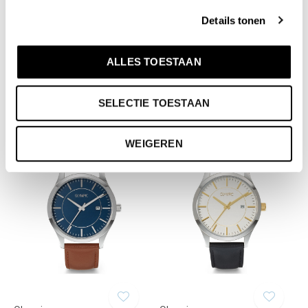
Details tonen
Olympic
Olympic
Soline - OL1DSL001
Damian - OL80HDL001
ALLES TOESTAAN
€90,00
€100,00
Incl. btw
Incl. btw
SELECTIE TOESTAAN
WEIGEREN