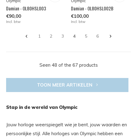
Olympic
Olympic
Damian - OL80HSL003
Damian - OL80HSL002B
€90,00
€100,00
Incl. btw
Incl. btw
1
2
3
4
5
6
Seen 48 of the 67 products
TOON MEER ARTIKELEN
Stap in de wereld van Olympic
Jouw horloge weerspiegelt wie je bent, jouw waarden en
persoonlijke stijl. Alle horloges van Olympic hebben een