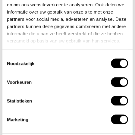
en om ons websiteverkeer te analyseren. Ook delen we
informatie over uw gebruik van onze site met onze
partners voor social media, adverteren en analyse. Deze
partners kunnen deze gegevens combineren met andere
informatie die u aan ze heeft verstrekt of die ze hebben
Olympic
Olympic
verzameld op basis van uw gebruik van hun services.
Soline - OL1DDL002
Soline - OL1DDL001
€100,00
€100,00
Toestemmingsselectie
Incl. btw
Incl. btw
Noodzakelijk
Voorkeuren
Statistieken
Marketing