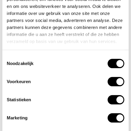
uursaanduiding is opvallend door de lumibrite strepen en
en om ons websiteverkeer te analyseren. Ook delen we
informatie over uw gebruik van onze site met onze
wijzers. De rode accenten geven het horloge een sportief
partners voor social media, adverteren en analyse. Deze
uiterlijk. Aan de stalen kast zit een zwarte stalen
partners kunnen deze gegevens combineren met andere
schakelband met een vouwsluiting. Het horloge heeft een
informatie die u aan ze heeft verstrekt of die ze hebben
mineraalglas, een doorsnee van 44mm en is 10ATM.
verzameld op basis van uw gebruik van hun services.
Waterdichtheid 10ATM
Toestemmingsselectie
Noodzakelijk
Dit horloge is bestand tegen water bij het zwemmen en
douchen. Dit horloge is niet bestand tegen (grote)
Voorkeuren
waterdruk dus je kunt er niet mee duiken.
Statistieken
Het merk
Een mooi horloge hoeft niet duur te zijn! Het Nederlandse
Marketing
horlogemerk Olympic levert stoere chronografen, slimline