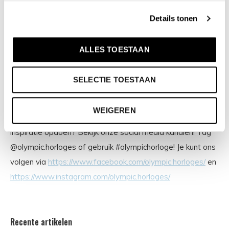
series, digitale uurwerken en elegante dameshorloges. De
Details tonen
prijs-kwaliteitverhouding staat bij Olympic hoog in het
vaandel met prijzen die uiteenlopen van € 34,95 tot en
ALLES TOESTAAN
met € 159,00. 100% Nederlands ontwerp, waterdicht en
standaard 3 jaar fabrieksgarantie.
SELECTIE TOESTAAN
Inspiratie & social media
WEIGEREN
Wil jij je eigen Olympic foto graag terug zien of wil je graag
inspiratie opdoen? Bekijk onze social media kanalen! Tag
@olympic.horloges of gebruik #olympichorloge! Je kunt ons
volgen via
https://www.facebook.com/olympic.horloges/
en
https://www.instagram.com/olympic.horloges/
Recente artikelen