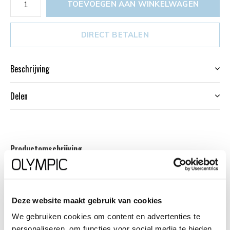
TOEVOEGEN AAN WINKELWAGEN
DIRECT BETALEN
Beschrijving
Delen
Productomschrijving
Dit unieke Olympic horloge met artikelnummer:
OL72HZZ003 is een herenhorloge met chronograaf en
heeft een sportieve uitstraling. De zwarte stalen kast
Deze website maakt gebruik van cookies
heeft een zwarte bezel met een tachymeter en een
We gebruiken cookies om content en advertenties te
zwarte wijzerplaat met een datum en chronograaf. De
personaliseren, om functies voor social media te bieden