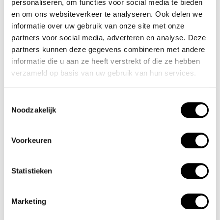
personaliseren, om functies voor social media te bieden
voor elke gelegenheid.
en om ons websiteverkeer te analyseren. Ook delen we
informatie over uw gebruik van onze site met onze
Onze horloges zijn ontworpen met oog voor detail,
partners voor social media, adverteren en analyse. Deze
gemaakt van hoogwaardige materialen en uitgerust met
partners kunnen deze gegevens combineren met andere
nauwkeurige uurwerken. Dankzij de waterdichte afwerking
informatie die u aan ze heeft verstrekt of die ze hebben
verzameld op basis van uw gebruik van hun services.
en stevige constructie zijn ze perfect voor dagelijks
gebruik. Met een uitstekende prijs-kwaliteitverhouding
Toestemmingsselectie
combineert Olympic luxe met betaalbaarheid.
Noodzakelijk
Ontdek de nieuwste collectie en kies een horloge dat
Voorkeuren
perfect bij jouw stijl past!
Statistieken
Inspiratie & social media
Wil jij je eigen Olympic foto graag terug zien of wil je graag
Marketing
inspiratie opdoen? Bekijk onze social media kanalen! Tag