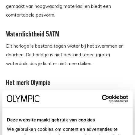
gemaakt van hoogwaardig materiaal en biedt een
comfortabele pasvorm.
Waterdichtheid 5ATM
Dit horloge is bestand tegen water bij het zwemmen en
douchen. Dit horloge is niet bestand tegen (grote)
waterdruk, dus je kunt er niet mee duiken.
Het merk Olympic
Olympic is een Nederlands horlogemerk dat staat voor
tijdloze elegantie, betrouwbare kwaliteit en innovatief
design. Of je nu op zoek bent naar een stijlvol
Deze website maakt gebruik van cookies
dameshorloge, een robuuste chronograaf of een sportief
digitaal horloge - Olympic biedt een breed assortiment
We gebruiken cookies om content en advertenties te