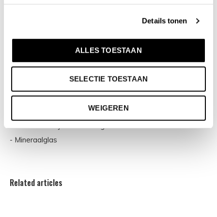
@olympic.horloges of gebruik #olympichorloge! Je kunt ons
volgen via
Facebook
en
Instagram
.
Details tonen
Specificaties:
ALLES TOESTAAN
- Ronde kast Ø 33 mm
SELECTIE TOESTAAN
- Stalen horlogekast
- Witte wijzerplaat
WEIGEREN
- 5ATM waterdicht
- Standaard 3 jaar fabrieksgarantie
- Mineraalglas
Related articles