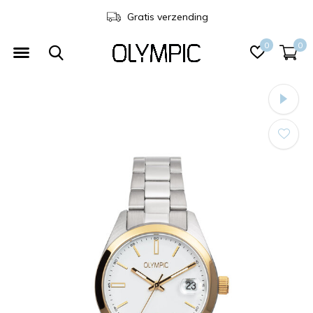
3 jaar garantie
0
0