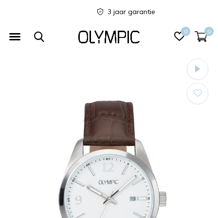
3 jaar garantie
0
0