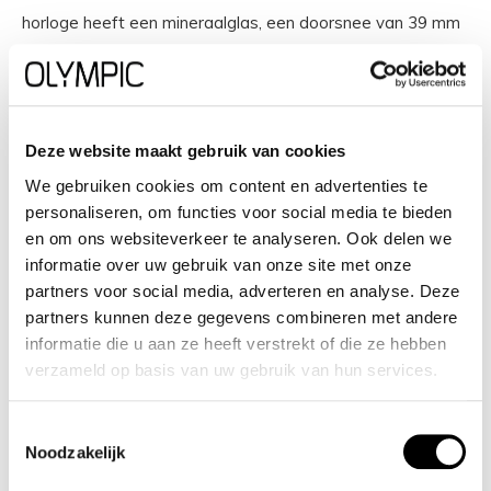
horloge heeft een mineraalglas, een doorsnee van 39 mm
en is 5 ATM.
Waterdichtheid: 5 ATM
Deze website maakt gebruik van cookies
Dit horloge is bestand tegen water bij het zwemmen en
We gebruiken cookies om content en advertenties te
douchen. Het is niet bestand tegen (grote) waterdruk, dus
personaliseren, om functies voor social media te bieden
je kunt er niet mee duiken.
en om ons websiteverkeer te analyseren. Ook delen we
informatie over uw gebruik van onze site met onze
partners voor social media, adverteren en analyse. Deze
Het merk Olympic
partners kunnen deze gegevens combineren met andere
Olympic is een Nederlands horlogemerk dat staat voor
informatie die u aan ze heeft verstrekt of die ze hebben
verzameld op basis van uw gebruik van hun services.
tijdloze elegantie, betrouwbare kwaliteit en innovatief
design. Of je nu op zoek bent naar een stijlvol
Toestemmingsselectie
dameshorloge, een robuuste chronograaf of een sportief
Noodzakelijk
digitaal horloge, Olympic biedt een breed assortiment voor