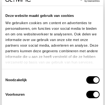
Dit geeft het horloge een stoer uiterlijk. Aan de stalen kast
zit een gunmetal stalen schakelband met een vouwsluiting.
Deze website maakt gebruik van cookies
Het horloge heeft een mineraalglas, een doorsnee van
We gebruiken cookies om content en advertenties te
44mm en is 5ATM.
personaliseren, om functies voor social media te bieden
en om ons websiteverkeer te analyseren. Ook delen we
Waterdichtheid 5ATM
informatie over uw gebruik van onze site met onze
partners voor social media, adverteren en analyse. Deze
Dit horloge is bestand tegen water bij het zwemmen en
partners kunnen deze gegevens combineren met andere
douchen. Dit horloge is niet bestand tegen (grote)
informatie die u aan ze heeft verstrekt of die ze hebben
verzameld op basis van uw gebruik van hun services.
waterdruk dus je kunt er niet mee duiken.
Toestemmingsselectie
Het merk
Noodzakelijk
Een mooi horloge hoeft niet duur te zijn! Het Nederlandse
horlogemerk Olympic levert stoere chronografen, slimline
Voorkeuren
series, digitale uurwerken en elegante dameshorloges. De