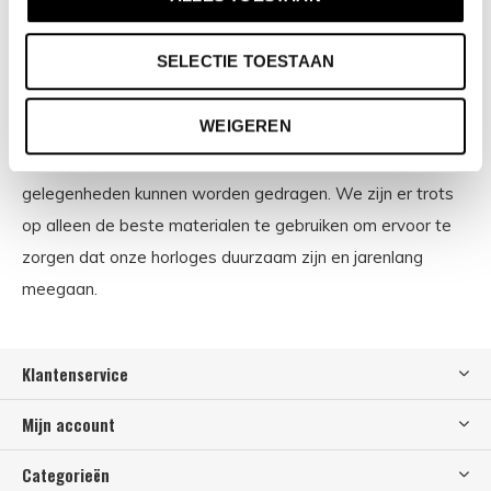
Onze horloges zijn ontworpen voor de moderne
consument, die op zoek is naar een balans tussen
SELECTIE TOESTAAN
functionaliteit en mode. Wij geloven dat iedereen toegang
moet hebben tot een stijlvol horloge dat past bij hun
WEIGEREN
budget. We streven ernaar om onze horloges veelzijdig te
maken, zodat ze zowel voor formele als informele
gelegenheden kunnen worden gedragen. We zijn er trots
op alleen de beste materialen te gebruiken om ervoor te
zorgen dat onze horloges duurzaam zijn en jarenlang
meegaan.
Klantenservice
Mijn account
Categorieën