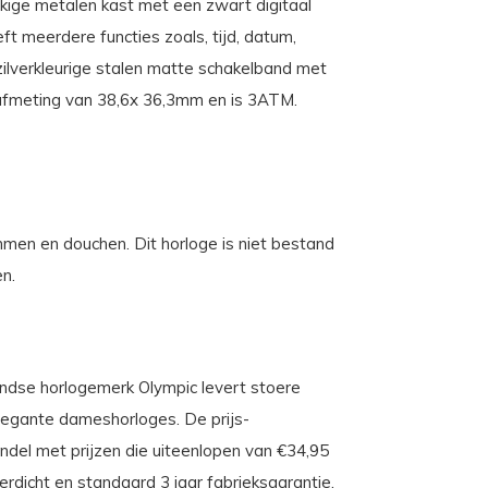
ekige metalen kast met een zwart digitaal
t meerdere functies zoals, tijd, datum,
 zilverkleurige stalen matte schakelband met
n afmeting van 38,6x 36,3mm en is 3ATM.
mmen en douchen. Dit horloge is niet bestand
en.
landse horlogemerk Olympic levert stoere
 elegante dameshorloges. De prijs-
andel met prijzen die uiteenlopen van €34,95
dicht en standaard 3 jaar fabrieksgarantie.