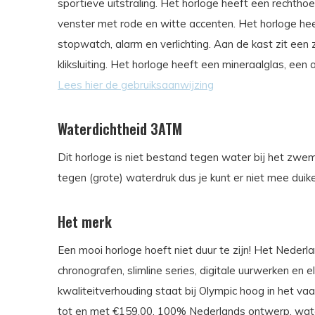
sportieve uitstraling. Het horloge heeft een rechtho
venster met rode en witte accenten. Het horloge heef
stopwatch, alarm en verlichting. Aan de kast zit een
kliksluiting. Het horloge heeft een mineraalglas, ee
Lees hier de gebruiksaanwijzing
Waterdichtheid 3ATM
Dit horloge is niet bestand tegen water bij het zwe
tegen (grote) waterdruk dus je kunt er niet mee duik
Het merk
Een mooi horloge hoeft niet duur te zijn! Het Neder
chronografen, slimline series, digitale uurwerken en
kwaliteitverhouding staat bij Olympic hoog in het va
tot en met €159,00. 100% Nederlands ontwerp, water