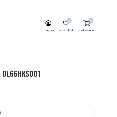
0
0
inloggen
verlanglijst
winkelwagen
 - OL66HKS001
d
7