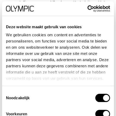
samenstellingen en verschillende grootte te krijgen. Het
horloge heeft tijd,- datum,- dag,- aanduiding. Ook heeft het
een timer, alarm en stopwatch functie. Dit geeft het
horloge vele mogelijkheden. Aan de kast zit een gelijk
Deze website maakt gebruik van cookies
gekleurde siliconen band met een gespsluiting. Het horloge
We gebruiken cookies om content en advertenties te
heeft een mineraalglas, een doorsnee van 36mm en is
personaliseren, om functies voor social media te bieden
10ATM.
en om ons websiteverkeer te analyseren. Ook delen we
informatie over uw gebruik van onze site met onze
partners voor social media, adverteren en analyse. Deze
Waterdichtheid 10ATM
partners kunnen deze gegevens combineren met andere
informatie die u aan ze heeft verstrekt of die ze hebben
Dit horloge is bestand tegen water bij het zwemmen en
verzameld op basis van uw gebruik van hun services.
douchen. Dit horloge is niet bestand tegen (grote)
waterdruk dus je kunt er niet mee duiken.
Toestemmingsselectie
Noodzakelijk
Het merk
Voorkeuren
Een mooi horloge hoeft niet duur te zijn! Het Nederlandse