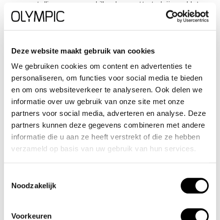
samenstellingen en verschillende grootte te krijgen. Het
horloge heeft tijd,- datum,- dag,- aanduiding. Ook heeft het
een timer, alarm en stopwatch functie. Dit geeft het
horloge vele mogelijkheden. Aan de kast zit een gelijk
Deze website maakt gebruik van cookies
gekleurde siliconen band met een gespsluiting. Het horloge
We gebruiken cookies om content en advertenties te
heeft een mineraalglas, een doorsnee van 36mm en is
personaliseren, om functies voor social media te bieden
10ATM.
en om ons websiteverkeer te analyseren. Ook delen we
informatie over uw gebruik van onze site met onze
partners voor social media, adverteren en analyse. Deze
Waterdichtheid 10ATM
partners kunnen deze gegevens combineren met andere
informatie die u aan ze heeft verstrekt of die ze hebben
Dit horloge is bestand tegen water bij het zwemmen en
verzameld op basis van uw gebruik van hun services.
douchen. Dit horloge is niet bestand tegen (grote)
waterdruk dus je kunt er niet mee duiken.
Toestemmingsselectie
Noodzakelijk
Het merk
Voorkeuren
Een mooi horloge hoeft niet duur te zijn! Het Nederlandse