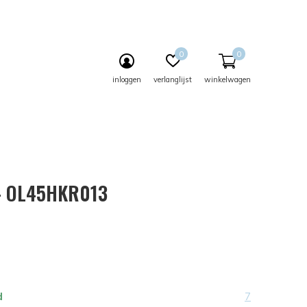
0
0
inloggen
verlanglijst
winkelwagen
 - OL45HKR013
d
7