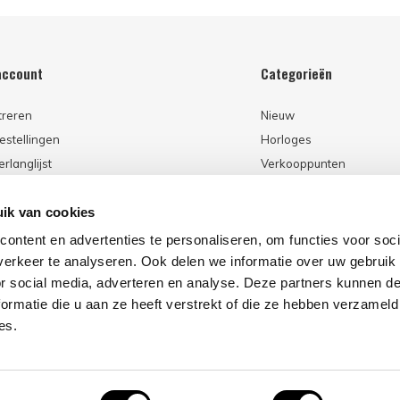
account
Categorieën
treren
Nieuw
estellingen
Horloges
erlanglijst
Verkooppunten
ik van cookies
ontent en advertenties te personaliseren, om functies voor soci
erkeer te analyseren. Ook delen we informatie over uw gebruik
or social media, adverteren en analyse. Deze partners kunnen 
ormatie die u aan ze heeft verstrekt of die ze hebben verzameld
es.
© Copyright
2026
- Theme By
DMWS
x
Plus+
-
RSS-feed