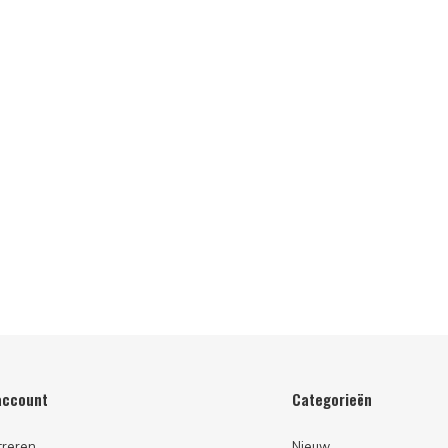
account
Categorieën
treren
Nieuw