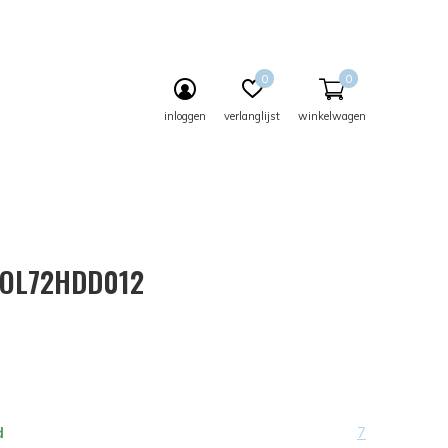
0
0
inloggen
verlanglijst
winkelwagen
- OL72HDD012
d
7