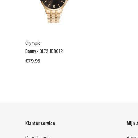
Olympic
Danny - OL72HDD012
€79,95
Klantenservice
Mijn 
Over Olympic
Regis