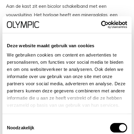
Aan de kast zit een bicolor schakelband met een
vouwsluiting. Het horloge heeft een mineraalglas, een
doorsnee van 40 mm en is 5 ATM.
Waterdichtheid: 5 ATM
Deze website maakt gebruik van cookies
Dit horloge is bestand tegen water bij het zwemmen en
We gebruiken cookies om content en advertenties te
personaliseren, om functies voor social media te bieden
douchen. Het is niet bestand tegen (grote) waterdruk, dus
en om ons websiteverkeer te analyseren. Ook delen we
je kunt er niet mee duiken.
informatie over uw gebruik van onze site met onze
partners voor social media, adverteren en analyse. Deze
Het merk Olympic
partners kunnen deze gegevens combineren met andere
informatie die u aan ze heeft verstrekt of die ze hebben
Olympic is een Nederlands horlogemerk dat staat voor
verzameld op basis van uw gebruik van hun services.
tijdloze elegantie, betrouwbare kwaliteit en innovatief
design. Of je nu op zoek bent naar een stijlvol
Toestemmingsselectie
Noodzakelijk
dameshorloge, een robuuste chronograaf of een sportief