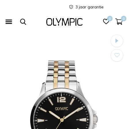
3 jaar garantie
0
0