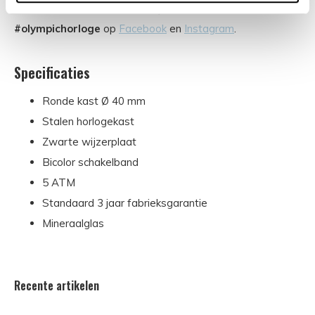
opdoen? Volg ons en tag
@olympic.horloges
of gebruik
#olympichorloge
op
Facebook
en
Instagram
.
Specificaties
Ronde kast Ø 40 mm
Stalen horlogekast
Zwarte wijzerplaat
Bicolor schakelband
5 ATM
Standaard 3 jaar fabrieksgarantie
Mineraalglas
Recente artikelen