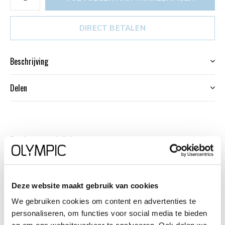
DIRECT BETALEN
Beschrijving
Delen
Productomschrijving
Dit unieke Olympic horloge met artikelnummer:
OL26HSS307 is een klassiek herenhorloge. Het horloge
heeft een geborstelde matte zilverkleurige kast , een
Deze website maakt gebruik van cookies
witte wijzerplaat met datum en zwarte arabische cijfers
We gebruiken cookies om content en advertenties te
personaliseren, om functies voor social media te bieden
en zilverkleurige wijzers. Aan het horloge zit een