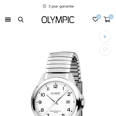
3 jaar garantie
0
0