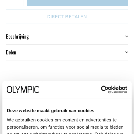
DIRECT BETALEN
Beschrijving
Delen
Productomschrijving
Dit unieke Olympic horloge met artikelnummer:
OL26DSS143 is een klassiek dameshorloge. Het horloge
heeft een geborstelde matte zilverkleurige kast met een
Deze website maakt gebruik van cookies
witte wijzerplaat en zwarte arabische cijfers en
We gebruiken cookies om content en advertenties te
personaliseren, om functies voor social media te bieden
zilverkleurige wijzers. Aan het horloge zit een