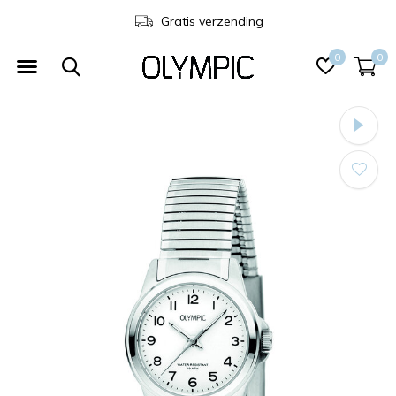
3 jaar garantie
0
0