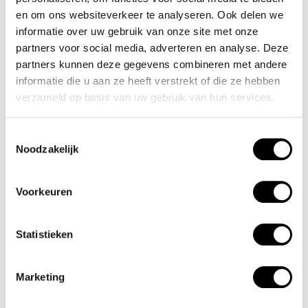
door de lumibrite strepen en wijzers. De rode accenten
en om ons websiteverkeer te analyseren. Ook delen we
informatie over uw gebruik van onze site met onze
geven het horloge een sportief uiterlijk. Aan de stalen kast
partners voor social media, adverteren en analyse. Deze
zit een zwarte leren band met gespsluting. Het horloge
partners kunnen deze gegevens combineren met andere
heeft een mineraalglas, een doorsnee van 44mm en is
informatie die u aan ze heeft verstrekt of die ze hebben
10ATM.
verzameld op basis van uw gebruik van hun services.
Waterdichtheid 10ATM
Toestemmingsselectie
Noodzakelijk
Dit horloge is bestand tegen water bij het zwemmen en
douchen. Dit horloge is niet bestand tegen (grote)
Voorkeuren
waterdruk dus je kunt er niet mee duiken.
Statistieken
Het merk
Een mooi horloge hoeft niet duur te zijn! Het Nederlandse
Marketing
horlogemerk Olympic levert stoere chronografen, slimline