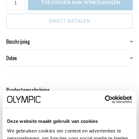
TOEVOEGEN AAN WINKELWAGEN
DIRECT BETALEN
Beschrijving
Delen
Productomschrijving
Dit unieke Olympic horloge met artikelnummer:
OL72HSL075 is een herenhorloge met chronograaf en
heeft een sportieve uitstraling. De stalen kast heeft een
Deze website maakt gebruik van cookies
zwarte bewerkte bezel en een blauwe wijzerplaat met
We gebruiken cookies om content en advertenties te
een datum en chronograaf. De uursaanduiding is opvallend
personaliseren, om functies voor social media te bieden