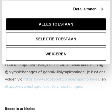
series, digitale uurwerken en elegante dameshorloges. De
Details tonen
prijs-kwaliteitverhouding staat bij Olympic hoog in het
vaandel met prijzen die uiteenlopen van € 34,95 tot en
ALLES TOESTAAN
met € 159,00. 100% Nederlands ontwerp, waterdicht en
standaard 3 jaar fabrieksgarantie.
SELECTIE TOESTAAN
Inspiratie & social media
WEIGEREN
Wil jij je eigen Olympic foto graag terug zien of wil je graag
inspiratie opdoen? Bekijk onze social media kanalen! Tag
@olympic.horloges of gebruik #olympichorloge! Je kunt ons
volgen via
https://www.facebook.com/olympic.horloges/
en
https://www.instagram.com/olympic.horloges/
Recente artikelen