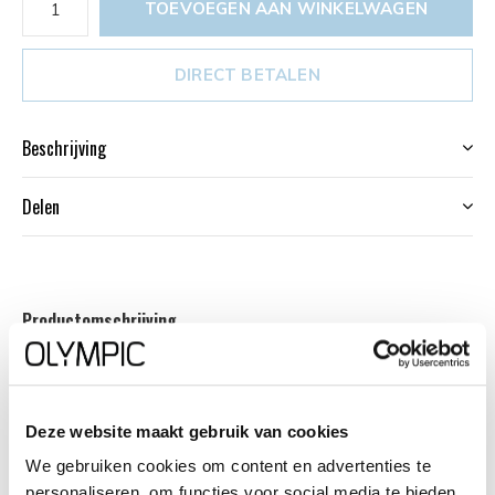
TOEVOEGEN AAN WINKELWAGEN
DIRECT BETALEN
Beschrijving
Delen
Productomschrijving
Dit unieke Olympic horloge met artikelnummer:
OL72HSL074 is een herenhorloge met chronograaf en
heeft een sportieve uitstraling. De stalen kast heeft een
Deze website maakt gebruik van cookies
zwarte bewerkte bezel en een zwarte wijzerplaat met
We gebruiken cookies om content en advertenties te
een datum en chronograaf. De uursaanduiding is opvallend
personaliseren, om functies voor social media te bieden