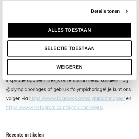
series, digitale uurwerken en elegante dameshorloges. De
Details tonen
prijs-kwaliteitverhouding staat bij Olympic hoog in het
vaandel met prijzen die uiteenlopen van € 34,95 tot en
ALLES TOESTAAN
met € 159,00. 100% Nederlands ontwerp, waterdicht en
standaard 3 jaar fabrieksgarantie.
SELECTIE TOESTAAN
Inspiratie & social media
WEIGEREN
Wil jij je eigen Olympic foto graag terug zien of wil je graag
inspiratie opdoen? Bekijk onze social media kanalen! Tag
@olympic.horloges of gebruik #olympichorloge! Je kunt ons
volgen via
https://www.facebook.com/olympic.horloges/
en
https://www.instagram.com/olympic.horloges/
Recente artikelen