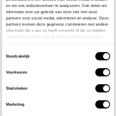
door de lumibrite strepen en wijzers. De rode accenten
en om ons websiteverkeer te analyseren. Ook delen we
informatie over uw gebruik van onze site met onze
geven het horloge een sportief uiterlijk. Aan de stalen kast
partners voor social media, adverteren en analyse. Deze
zit een zwarte leren band met gespsluting. Het horloge
partners kunnen deze gegevens combineren met andere
heeft een mineraalglas, een doorsnee van 44mm en is
informatie die u aan ze heeft verstrekt of die ze hebben
10ATM.
verzameld op basis van uw gebruik van hun services.
Waterdichtheid 10ATM
Toestemmingsselectie
Noodzakelijk
Dit horloge is bestand tegen water bij het zwemmen en
douchen. Dit horloge is niet bestand tegen (grote)
Voorkeuren
waterdruk dus je kunt er niet mee duiken.
Statistieken
Het merk
Een mooi horloge hoeft niet duur te zijn! Het Nederlandse
Marketing
horlogemerk Olympic levert stoere chronografen, slimline