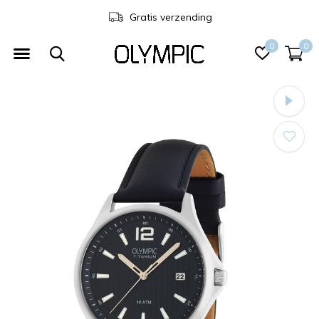
3 jaar garantie
0
0