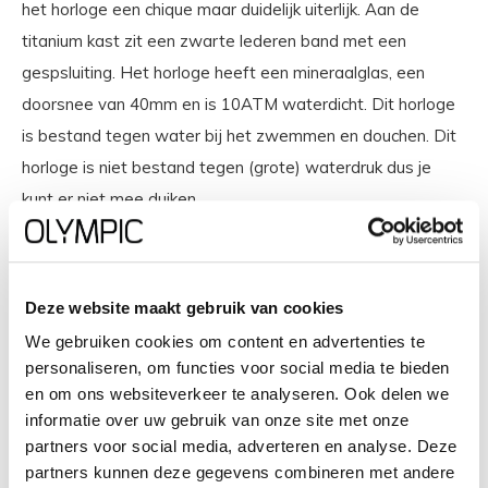
het horloge een chique maar duidelijk uiterlijk. Aan de
titanium kast zit een zwarte lederen band met een
gespsluiting. Het horloge heeft een mineraalglas, een
doorsnee van 40mm en is 10ATM waterdicht. Dit horloge
is bestand tegen water bij het zwemmen en douchen. Dit
horloge is niet bestand tegen (grote) waterdruk dus je
kunt er niet mee duiken.
Het merk
Deze website maakt gebruik van cookies
Een mooi horloge hoeft niet duur te zijn! Het Nederlandse
horlogemerk Olympic levert stoere chronografen, slimline
We gebruiken cookies om content en advertenties te
personaliseren, om functies voor social media te bieden
series, digitale uurwerken en elegante dameshorloges. De
en om ons websiteverkeer te analyseren. Ook delen we
prijs-kwaliteitverhouding staat bij Olympic hoog in het
informatie over uw gebruik van onze site met onze
vaandel met prijzen die uiteenlopen van € 34,95 tot en
partners voor social media, adverteren en analyse. Deze
met € 159,00. 100% Nederlands ontwerp, waterdicht en
partners kunnen deze gegevens combineren met andere