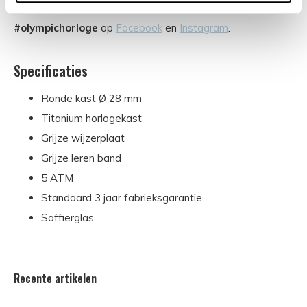
opdoen? Volg ons en tag
@olympic.horloges
of gebruik
#olympichorloge
op
Facebook
en
Instagram
.
Specificaties
Ronde kast Ø 28 mm
Titanium horlogekast
Grijze wijzerplaat
Grijze leren band
5 ATM
Standaard 3 jaar fabrieksgarantie
Saffierglas
Recente artikelen