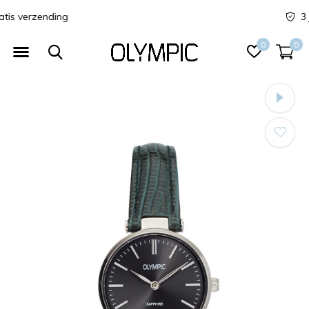
3 jaar garantie
0
0