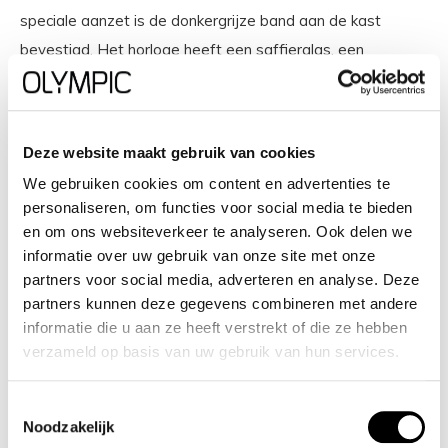
speciale aanzet is de donkergrijze band aan de kast
bevestigd. Het horloge heeft een saffierglas, een
doorsnee van 28 mm en is 5 ATM.
Waterdichtheid: 5 ATM
Deze website maakt gebruik van cookies
Dit horloge is bestand tegen water bij het zwemmen en
We gebruiken cookies om content en advertenties te
personaliseren, om functies voor social media te bieden
douchen. Het is niet bestand tegen (grote) waterdruk, dus
en om ons websiteverkeer te analyseren. Ook delen we
je kunt er niet mee duiken.
informatie over uw gebruik van onze site met onze
partners voor social media, adverteren en analyse. Deze
Het merk Olympic
partners kunnen deze gegevens combineren met andere
informatie die u aan ze heeft verstrekt of die ze hebben
Olympic is een Nederlands horlogemerk dat staat voor
verzameld op basis van uw gebruik van hun services.
tijdloze elegantie, betrouwbare kwaliteit en innovatief
design. Of je nu op zoek bent naar een stijlvol
Toestemmingsselectie
Noodzakelijk
dameshorloge, een robuuste chronograaf of een sportief