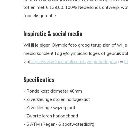
tot en met € 139,00. 100% Nederlands ontwerp, wate
fabrieksgarantie.
Inspiratie & social media
Wil jij je eigen Olympic foto graag terug zien of wil 
media kanalen! Tag @olympic.horloges of gebruik #ol
via
https://www.facebook.com/olympic.horloges/
en
h
Specificaties
- Ronde kast diameter 40mm
- Zilverkleurige stalen horlogekast
- Zilverkleurige wijzerplaat
- Zwarte leren horlogeband
- 5 ATM (Regen- & spatwaterdicht)