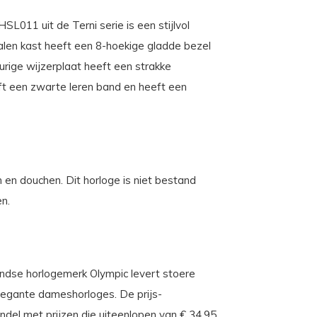
L011 uit de Terni serie is een stijlvol
talen kast heeft een 8-hoekige gladde bezel
urige wijzerplaat heeft een strakke
ft een zwarte leren band en heeft een
en douchen. Dit horloge is niet bestand
en.
landse horlogemerk Olympic levert stoere
 elegante dameshorloges. De prijs-
andel met prijzen die uiteenlopen van € 34,95