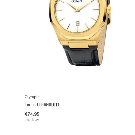
Olympic
Terni - OL66HDL011
€74,95
Incl. btw