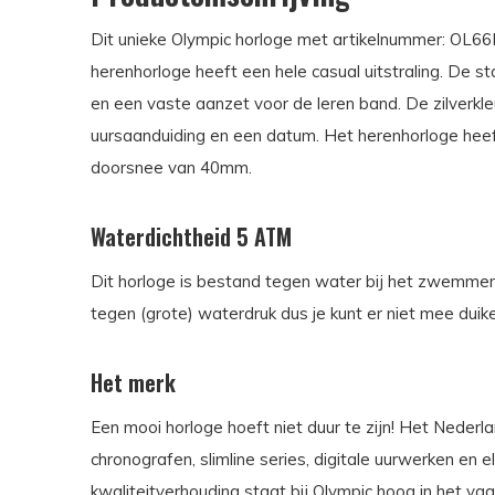
Dit unieke Olympic horloge met artikelnummer: OL66HS
herenhorloge heeft een hele casual uitstraling. De s
en een vaste aanzet voor de leren band. De zilverkle
uursaanduiding en een datum. Het herenhorloge hee
doorsnee van 40mm.
Waterdichtheid 5 ATM
Dit horloge is bestand tegen water bij het zwemmen 
tegen (grote) waterdruk dus je kunt er niet mee duik
Het merk
Een mooi horloge hoeft niet duur te zijn! Het Neder
chronografen, slimline series, digitale uurwerken en
kwaliteitverhouding staat bij Olympic hoog in het va