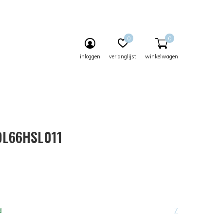
0
0
inloggen
verlanglijst
winkelwagen
 OL66HSL011
d
7