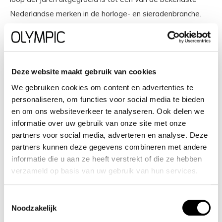
Nederlandse merken in de horloge- en sieradenbranche.
Jouw horloge weerspiegelt wie je bent, jouw waarden en
persoonlijke stijl. Alle horloges van Olympic hebben een
stijlvol, tijdloos en gestroomlijnd design. Hierdoor zijn ze
Deze website maakt gebruik van cookies
geschikt voor elke gelegenheid. Van stoere chronografen
We gebruiken cookies om content en advertenties te
tot slimline series, digitale uurwerken en elegante
personaliseren, om functies voor social media te bieden
en om ons websiteverkeer te analyseren. Ook delen we
dameshorloges: Olympic is voor iedereen, geïnspireerd op
informatie over uw gebruik van onze site met onze
het dagelijks leven.
partners voor social media, adverteren en analyse. Deze
partners kunnen deze gegevens combineren met andere
Onze horloges zijn ontworpen voor de moderne
informatie die u aan ze heeft verstrekt of die ze hebben
consument, die op zoek is naar een balans tussen
verzameld op basis van uw gebruik van hun services.
functionaliteit en mode. We streven ernaar om onze
Toestemmingsselectie
horloges veelzijdig te maken, zodat ze zowel voor formele
Noodzakelijk
als informele gelegenheden kunnen worden gedragen. We