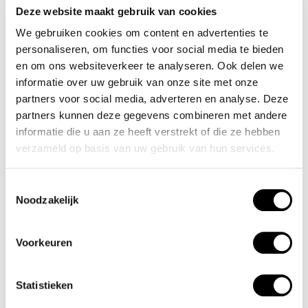
Het horloge heeft een mineraalglas, een afmeting van
Deze website maakt gebruik van cookies
40mm en is 10 ATM.
We gebruiken cookies om content en advertenties te
personaliseren, om functies voor social media te bieden
Waterdichtheid 10 ATM
en om ons websiteverkeer te analyseren. Ook delen we
informatie over uw gebruik van onze site met onze
Dit horloge is bestand tegen water bij het zwemmen en
partners voor social media, adverteren en analyse. Deze
partners kunnen deze gegevens combineren met andere
douchen. Dit horloge is niet bestand tegen (grote)
informatie die u aan ze heeft verstrekt of die ze hebben
waterdruk dus je kunt er niet mee duiken.
verzameld op basis van uw gebruik van hun services.
Het merk
Toestemmingsselectie
Noodzakelijk
Een mooi horloge hoeft niet duur te zijn! Het Nederlandse
horlogemerk Olympic levert stoere chronografen, slimline
Voorkeuren
series, digitale uurwerken en elegante dameshorloges. De
prijs-kwaliteitverhouding staat bij Olympic hoog in het
Statistieken
vaandel met prijzen die uiteenlopen van € 34,95 tot en
met € 139,00. 100% Nederlands ontwerp, waterdicht en