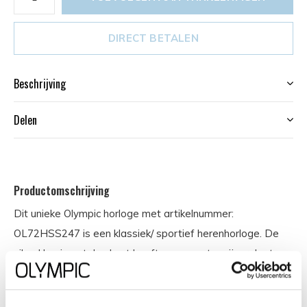
DIRECT BETALEN
Beschrijving
Delen
Productomschrijving
Dit unieke Olympic horloge met artikelnummer:
OL72HSS247 is een klassiek/ sportief herenhorloge. De
zilverkleurige stalen kast heeft een zwarte wijzerplaat
met streepjes als tijds aanduiding en een datum. Aan het
horloge zit een stalen schakelband met een vouwsluiting.