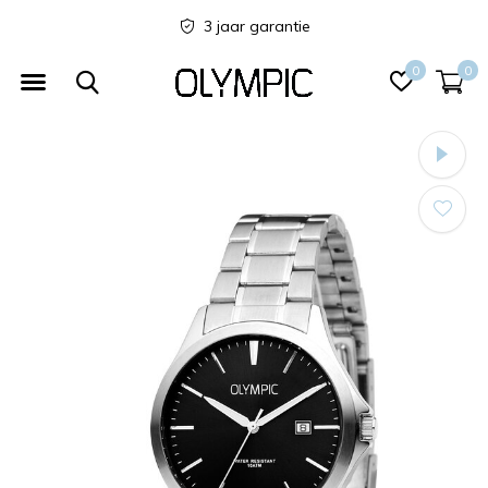
3 jaar garantie
0
0