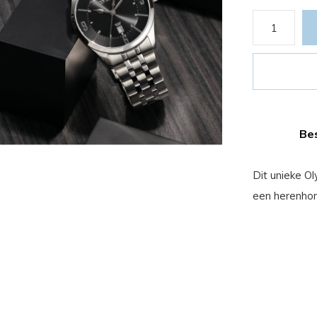
Bes
Dit unieke O
een herenhorl