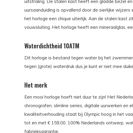
uitstraling. De stalen kast heeft een gladde bezel 
uursaanduiding is opvallend door de sierlijke wijzers e
het horloge een chique uiterlijk. Aan de stalen kast 
vouwsluiting. Het horloge heeft een mineraalglas,
Waterdichtheid 10ATM
Dit horloge is bestand tegen water bij het zwemmen 
tegen (grote) waterdruk dus je kunt er niet mee duik
Het merk
Een mooi horloge hoeft niet duur te zijn! Het Neder
chronografen, slimline series, digitale uurwerken en
kwaliteitverhouding staat bij Olympic hoog in het va
tot en met € 159,00. 100% Nederlands ontwerp, wate
fabrieksgarantie.