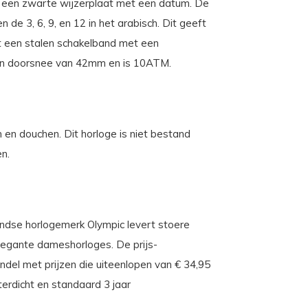
en een zwarte wijzerplaat met een datum. De
n de 3, 6, 9, en 12 in het arabisch. Dit geeft
zit een stalen schakelband met een
 een doorsnee van 42mm en is 10ATM.
en douchen. Dit horloge is niet bestand
en.
landse horlogemerk Olympic levert stoere
 elegante dameshorloges. De prijs-
andel met prijzen die uiteenlopen van € 34,95
rdicht en standaard 3 jaar