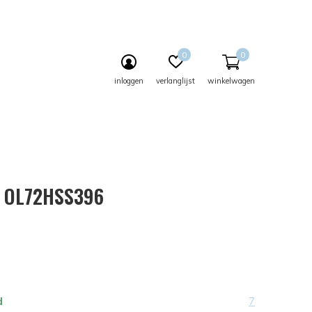
0
0
inloggen
verlanglijst
winkelwagen
- OL72HSS396
d
7