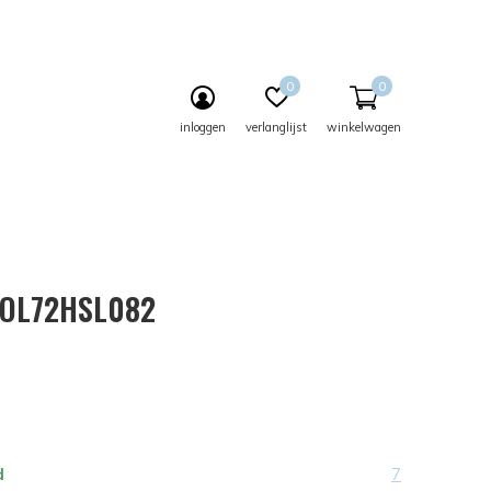
0
0
inloggen
verlanglijst
winkelwagen
 OL72HSL082
d
7