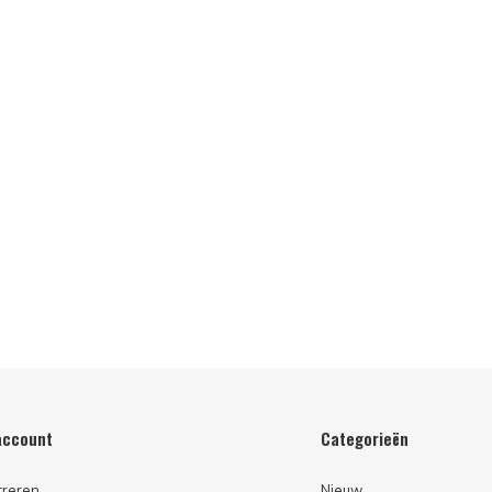
account
Categorieën
treren
Nieuw