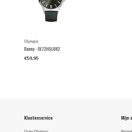
Olympic
Danny - OL72HSL082
€59,95
Klantenservice
Mijn 
Over Olympic
Regis