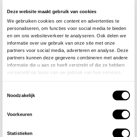
goudkleurige stalen schakelband met vouwsluiting. Het
Deze website maakt gebruik van cookies
horloge heeft een mineraalglas, een doorsnee van 32mm
We gebruiken cookies om content en advertenties te
en is 5ATM.
personaliseren, om functies voor social media te bieden
en om ons websiteverkeer te analyseren. Ook delen we
Waterdichtheid 5ATM
informatie over uw gebruik van onze site met onze
partners voor social media, adverteren en analyse. Deze
Dit horloge is bestand tegen water bij het zwemmen en
partners kunnen deze gegevens combineren met andere
douchen. Dit horloge is niet bestand tegen (grote)
informatie die u aan ze heeft verstrekt of die ze hebben
verzameld op basis van uw gebruik van hun services.
waterdruk dus je kunt er niet mee duiken.
Toestemmingsselectie
Het merk
Noodzakelijk
Een mooi horloge hoeft niet duur te zijn! Het Nederlandse
horlogemerk Olympic levert stoere chronografen, slimline
Voorkeuren
series, digitale uurwerken en elegante dameshorloges. De
prijs-kwaliteitverhouding staat bij Olympic hoog in het
Statistieken