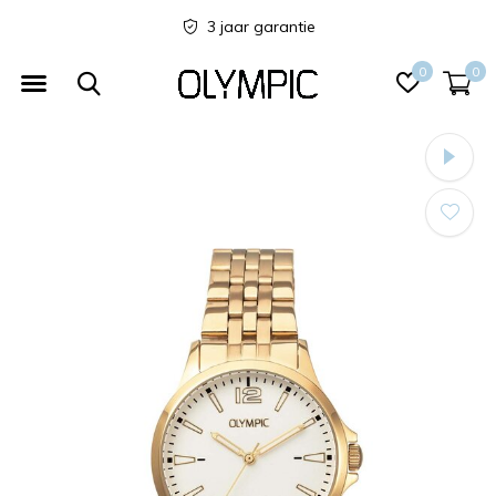
Betaal gemakkelijk met iDeal
0
0