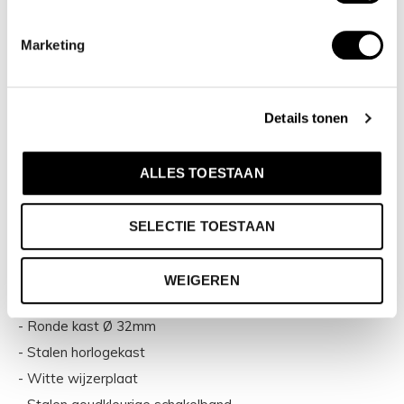
vaandel met prijzen die uiteenlopen van € 34,95 tot en
met € 159,00. 100% Nederlands ontwerp, waterdicht en
Marketing
standaard 3 jaar fabrieksgarantie.
Inspiratie & social media
Details tonen
Wil jij je eigen Olympic foto graag terug zien of wil je graag
ALLES TOESTAAN
inspiratie opdoen? Bekijk onze social media kanalen! Tag
@olympic.horloges of gebruik #olympichorloge! Je kunt ons
SELECTIE TOESTAAN
volgen via
Facebook
en
Instagram
.
WEIGEREN
Specificaties:
- Ronde kast Ø 32mm
- Stalen horlogekast
- Witte wijzerplaat